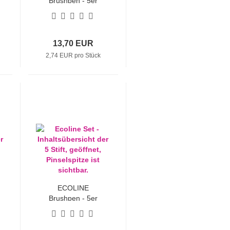
Brushpen - 5er
Sets "Grünblau"
13,70 EUR
2,74 EUR pro Stück
ECOLINE
Brushpen - 5er
Sets "Primär"