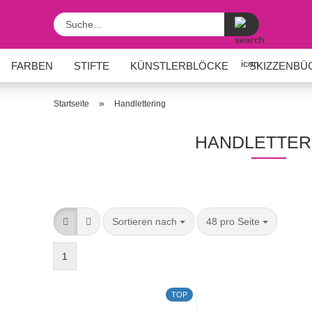
Suche...
FARBEN
STIFTE
KÜNSTLERBLÖCKE
SKIZZENBÜ
REN
TEXTILGESTALTUNG
HANDLETTERING
»
Startseite
Handlettering
HANDLETTER
Sortieren nach
pro Seite
Sortieren nach
48 pro Seite
1
TOP