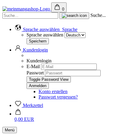
0
Suche...
Sprache auswählen
Sprache
Sprache auswählen
Kundenlogin
Kundenlogin
E-Mail
Passwort
Toggle Password View
Konto erstellen
Passwort vergessen?
Merkzettel
0,00 EUR
Menü