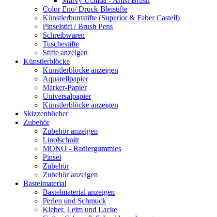
Marvy Uchida - Artist Brush
Color Eno/ Druck-Bleistifte
Künstlerbuntstifte (Superior & Faber Castell)
Pinselstift / Brush Pens
Schreibwaren
Tuschestifte
Stifte anzeigen
Künstlerblöcke
Künstlerblöcke anzeigen
Aquarellpapier
Marker-Papier
Universalpapier
Künstlerblöcke anzeigen
Skizzenbücher
Zubehör
Zubehör anzeigen
Linolschnitt
MONO - Radiergummies
Pinsel
Zubehör
Zubehör anzeigen
Bastelmaterial
Bastelmaterial anzeigen
Perlen und Schmuck
Kleber, Leim und Lacke