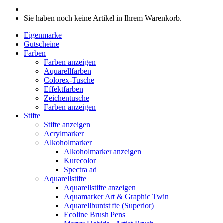
Sie haben noch keine Artikel in Ihrem Warenkorb.
Eigenmarke
Gutscheine
Farben
Farben anzeigen
Aquarellfarben
Colorex-Tusche
Effektfarben
Zeichentusche
Farben anzeigen
Stifte
Stifte anzeigen
Acrylmarker
Alkoholmarker
Alkoholmarker anzeigen
Kurecolor
Spectra ad
Aquarellstifte
Aquarellstifte anzeigen
Aquamarker Art & Graphic Twin
Aquarellbuntstifte (Superior)
Ecoline Brush Pens