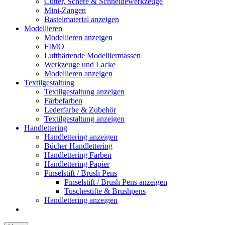
Cutter, Schere & Schneidewerkzeuge
Mini-Zangen
Bastelmaterial anzeigen
Modellieren
Modellieren anzeigen
FIMO
Lufthärtende Modelliermassen
Werkzeuge und Lacke
Modellieren anzeigen
Textilgestaltung
Textilgestaltung anzeigen
Färbefarben
Lederfarbe & Zubehör
Textilgestaltung anzeigen
Handlettering
Handlettering anzeigen
Bücher Handlettering
Handlettering Farben
Handlettering Papier
Pinselstift / Brush Pens
Pinselstift / Brush Pens anzeigen
Tuschestifte & Brushpens
Handlettering anzeigen