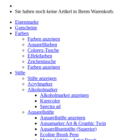
Sie haben noch keine Artikel in Ihrem Warenkorb.
Eigenmarke
Gutscheine
Farben
Farben anzeigen
Aquarellfarben
Colorex-Tusche
Effektfarben
Zeichentusche
Farben anzeigen
Stifte
Stifte anzeigen
Acrylmarker
Alkoholmarker
Alkoholmarker anzeigen
Kurecolor
Spectra ad
Aquarellstifte
Aquarellstifte anzeigen
Aquamarker Art & Graphic Twin
Aquarellbuntstifte (Superior)
Ecoline Brush Pens