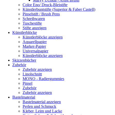
Marvy Uchida - Artist Brush
Color Eno/ Druck-Bleistifte
Künstlerbuntstifte (Superior & Faber Castell)
Pinselstift / Brush Pens
Schreibwaren
Tuschestifte
Stifte anzeigen
Künstlerblöcke
Künstlerblöcke anzeigen
Aquarellpapier
Marker-Papier
Universalpapier
Künstlerblöcke anzeigen
Skizzenbücher
Zubehör
Zubehör anzeigen
Linolschnitt
MONO - Radiergummies
Pinsel
Zubehör
Zubehör anzeigen
Bastelmaterial
Bastelmaterial anzeigen
Perlen und Schmuck
Kleber, Leim und Lacke